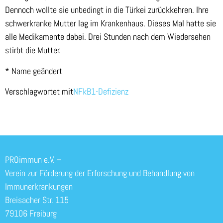
Dennoch wollte sie unbedingt in die Türkei zurückkehren. Ihre
schwerkranke Mutter lag im Krankenhaus. Dieses Mal hatte sie
alle Medikamente dabei. Drei Stunden nach dem Wiedersehen
stirbt die Mutter.
* Name geändert
Verschlagwortet mit
NFkB1-Defizienz
PROimmun e.V. –
Verein zur Förderung der Erforschung und Behandlung von
Immunerkrankungen
Breisacher Str. 115
79106 Freiburg