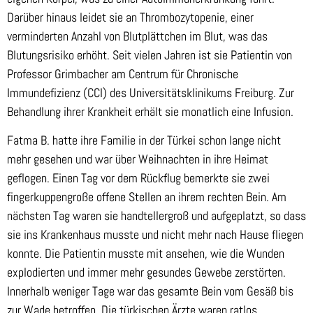
Darüber hinaus leidet sie an Thrombozytopenie, einer
verminderten Anzahl von Blutplättchen im Blut, was das
Blutungsrisiko erhöht. Seit vielen Jahren ist sie Patientin von
Professor Grimbacher am Centrum für Chronische
Immundefizienz (CCI) des Universitätsklinikums Freiburg. Zur
Behandlung ihrer Krankheit erhält sie monatlich eine Infusion.
Fatma B. hatte ihre Familie in der Türkei schon lange nicht
mehr gesehen und war über Weihnachten in ihre Heimat
geflogen. Einen Tag vor dem Rückflug bemerkte sie zwei
fingerkuppengroße offene Stellen an ihrem rechten Bein. Am
nächsten Tag waren sie handtellergroß und aufgeplatzt, so dass
sie ins Krankenhaus musste und nicht mehr nach Hause fliegen
konnte. Die Patientin musste mit ansehen, wie die Wunden
explodierten und immer mehr gesundes Gewebe zerstörten.
Innerhalb weniger Tage war das gesamte Bein vom Gesäß bis
zur Wade betroffen. Die türkischen Ärzte waren ratlos.