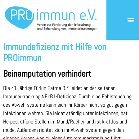
Rückkehr einer Patientin aus der
Türkei ans Centrum für Chronische
Immundefizienz mit Hilfe von
PROimmun
Beinamputation verhindert
Die 41-jährige Türkin Fatma B.* leidet an der seltenen
Immunerkrankung NFkB1-Defizienz. Durch eine Fehlsteuerung
des Abwehrsystems kann sich ihr Körper nicht so gut gegen
Infektionen wehren. Sie leidet ständig unter Infektionen, hat
Herpes, offene Stellen im Mund/Rachen und ist kraftlos und
müde. Außerdem richtet sich ihr Abwehrsystem gegen den
eigenen Körper, was zu einer Autoimmunerkrankung führt.